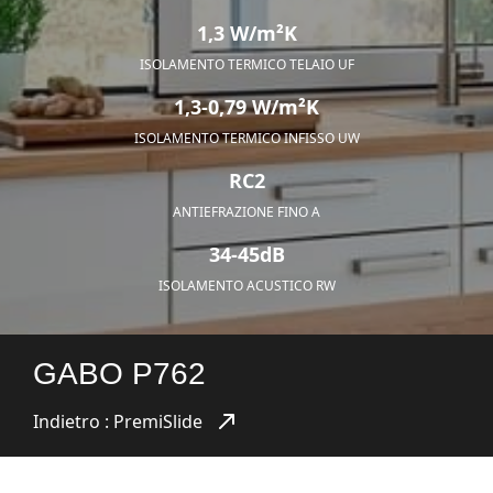
1,3 W/m²K
ISOLAMENTO TERMICO TELAIO UF
1,3-0,79 W/m²K
ISOLAMENTO TERMICO INFISSO UW
RC2
ANTIEFRAZIONE FINO A
34-45dB
ISOLAMENTO ACUSTICO RW
GABO P762
Indietro : PremiSlide