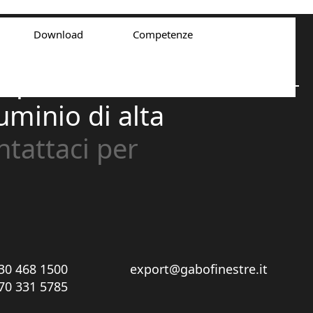
Download
Competenze
cupa della
uminio di alta
tattaci per
30 468 1500
export@gabofinestre.it
70 331 5785