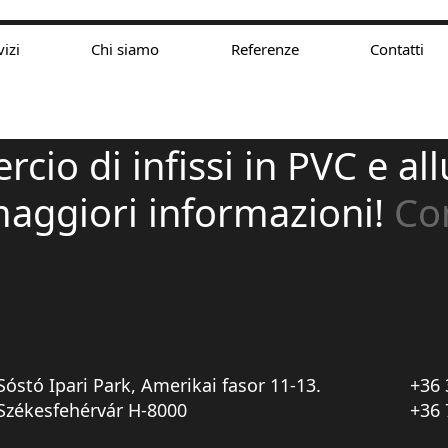
vizi
Chi siamo
Referenze
Contatti
- La nostra azienda si oc
io di infissi in PVC e all
 maggiori informazioni!
Con
Sóstó Ipari Park, Amerikai fasor 11-13.
+36 
Székesfehérvár H-8000
+36 